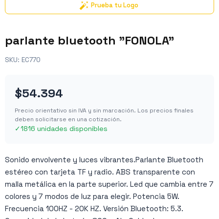
Prueba tu Logo
parlante bluetooth "FONOLA"
SKU:
EC770
$54.394
Precio orientativo sin IVA y sin marcación. Los precios finales
deben solicitarse en una cotización.
✓
1816 unidades disponibles
Sonido envolvente y luces vibrantes.Parlante Bluetooth
estéreo con tarjeta TF y radio. ABS transparente con
malla metálica en la parte superior. Led que cambia entre 7
colores y 7 modos de luz para elegir. Potencia 5W.
Frecuencia 100HZ - 20K HZ. Versión Bluetooth: 5.3.