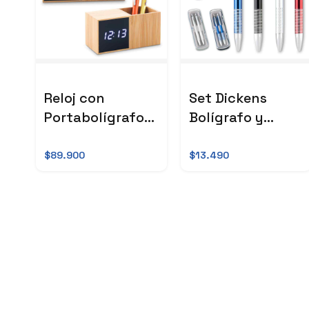
Reloj con
Set Dickens
Portabolígrafo
Bolígrafo y
Bamboo
Portaminas
OFERTA
$89.900
$13.490