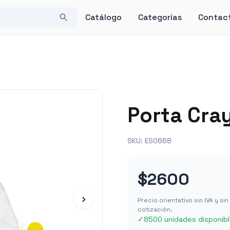
Catálogo
Categorías
Contac
Porta Cra
SKU:
ES0668
$2600
›
Precio orientativo sin IVA y s
cotización.
✓
8500 unidades disponib