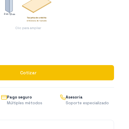
2 cm
1,5 cm
Tarjeta de crédito
referencia de tamaño
Clic para ampliar
Cotizar
Pago seguro
Asesoría
Múltiples métodos
Soporte especializado