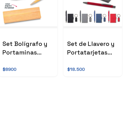
Set Bolígrafo y
Set de Llavero y
Portaminas
Portatarjetas
Bamboo
ML-372 - OFERTA
$8900
$18.500