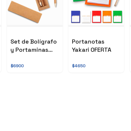
Set de Bolígrafo
Portanotas
y Portaminas
Yakari OFERTA
Leland Cork
$6900
$4650