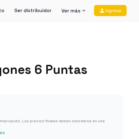
to
Ser distribuidor
Ver más
Ingresar
yones 6 Puntas
in marcación. Los precios finales deben solicitarse en una
les