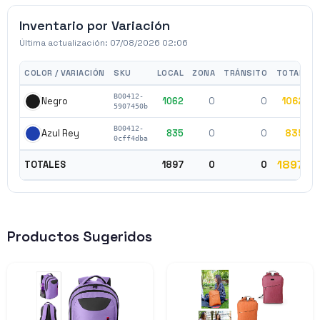
Inventario por Variación
Última actualización:
07/08/2026 02:06
COLOR / VARIACIÓN
SKU
LOCAL
ZONA
TRÁNSITO
TOTAL
BO0412-
1062
0
0
1062
$
Negro
5907450b
BO0412-
835
0
0
835
$
Azul Rey
0cff4dba
1897
TOTALES
1897
0
0
Productos Sugeridos