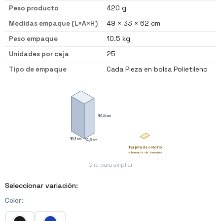
Peso producto
420 g
Medidas empaque (L×A×H)
49 × 33 × 62 cm
Peso empaque
10.5 kg
Unidades por caja
25
Tipo de empaque
Cada Pieza en bolsa Polietileno
44,5 cm
19,1 cm
14,5 cm
Tarjeta de crédito
referencia de tamaño
Clic para ampliar
Seleccionar variación:
Color
: