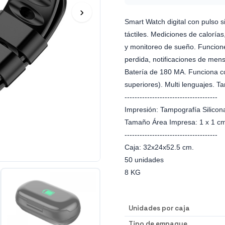
›
Smart Watch digital con pulso s
táctiles. Mediciones de caloría
y monitoreo de sueño. Funcione
perdida, notificaciones de mens
Batería de 180 MA. Funciona con
superiores). Multi lenguajes. Ta
-------------------------------------
Impresión: Tampografía Silicon
Tamaño Área Impresa: 1 x 1 c
-------------------------------------
Caja: 32x24x52.5 cm.
50 unidades
8 KG
Unidades por caja
Tipo de empaque