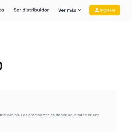
to
Ser distribuidor
Ver más
Ingresar
O
in marcación. Los precios finales deben solicitarse en una