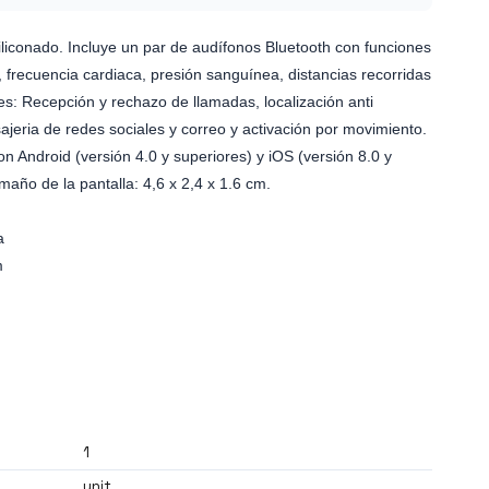
iliconado. Incluye un par de audífonos Bluetooth con funciones
s, frecuencia cardiaca, presión sanguínea, distancias recorridas
s: Recepción y rechazo de llamadas, localización anti
ajeria de redes sociales y correo y activación por movimiento.
 Android (versión 4.0 y superiores) y iOS (versión 8.0 y
maño de la pantalla: 4,6 x 2,4 x 1.6 cm.
a
m
1
unit