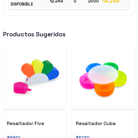
14.249
12.249
0
2000
DISPONIBLE
Productos Sugeridos
Resaltador Five
Resaltador Cuba
$8910
$5730