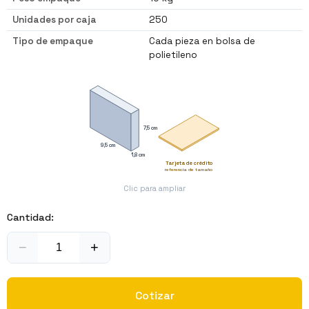
Unidades por caja
250
Tipo de empaque
Cada pieza en bolsa de
polietileno
7,5 cm
9,5 cm
1,8 cm
Tarjeta de crédito
referencia de tamaño
Clic para ampliar
Cantidad:
−
+
Cotizar