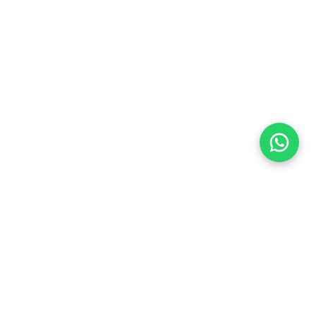
Flea Market
Enlaces rápidos
jjimenez@fleamarket.com.co
Inicio