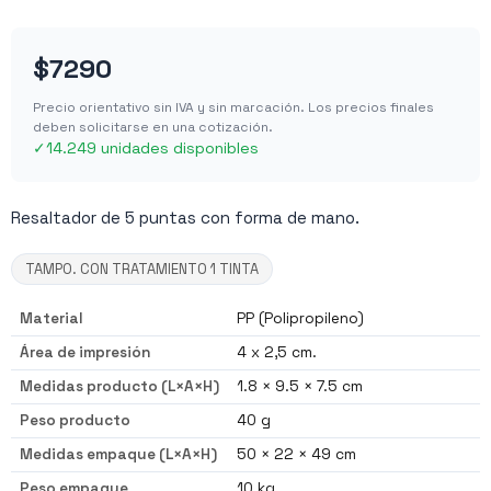
$7290
Precio orientativo sin IVA y sin marcación. Los precios finales
deben solicitarse en una cotización.
✓
14.249 unidades disponibles
Resaltador de 5 puntas con forma de mano.
TAMPO. CON TRATAMIENTO 1 TINTA
Material
PP (Polipropileno)
Área de impresión
4 x 2,5 cm.
Medidas producto (L×A×H)
1.8 × 9.5 × 7.5 cm
Peso producto
40 g
Medidas empaque (L×A×H)
50 × 22 × 49 cm
Peso empaque
10 kg