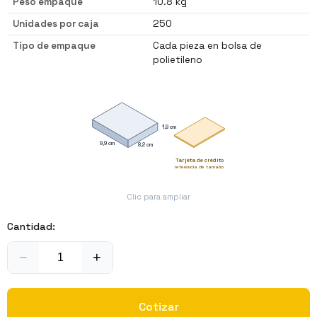
Peso empaque
10.8 kg
Unidades por caja
250
Tipo de empaque
Cada pieza en bolsa de
polietileno
1,8 cm
9,9 cm
8,2 cm
Tarjeta de crédito
referencia de tamaño
Clic para ampliar
Cantidad:
−
+
Cotizar