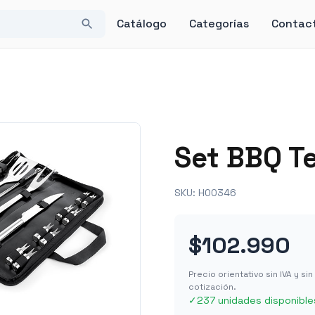
Catálogo
Categorías
Contac
Set BBQ T
SKU:
HO0346
$102.990
Precio orientativo sin IVA y s
cotización.
✓
237 unidades disponible