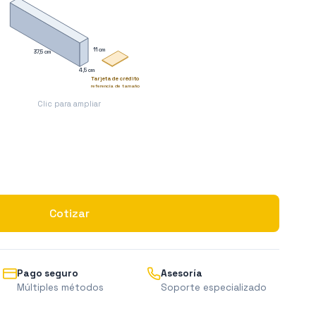
11 cm
37,5 cm
4,5 cm
Tarjeta de crédito
referencia de tamaño
Clic para ampliar
Cotizar
Pago seguro
Asesoría
Múltiples métodos
Soporte especializado