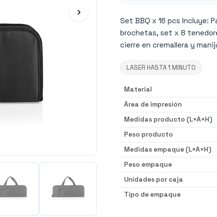
›
Set BBQ x 16 pcs Incluye: Pa
brochetas, set x 8 tenedore
cierre en cremallera y manij
LASER HASTA 1 MINUTO
Material
Área de impresión
Medidas producto (L×A×H)
Peso producto
Medidas empaque (L×A×H)
Peso empaque
Unidades por caja
Tipo de empaque