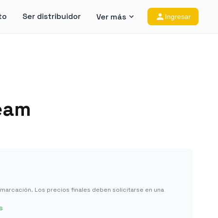
to
Ser distribuidor
Ver más
Ingresar
eam
in marcación. Los precios finales deben solicitarse en una
s