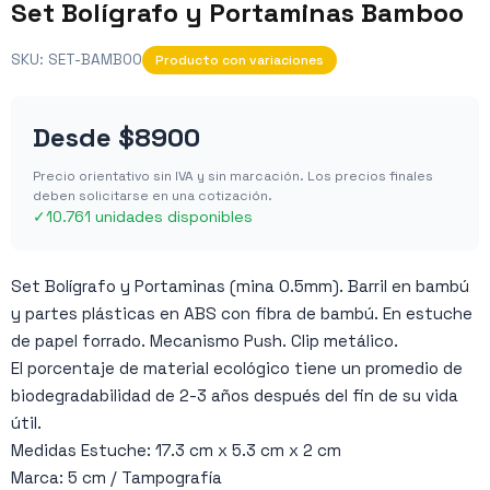
Set Bolígrafo y Portaminas Bamboo
SKU:
SET-BAMBOO
Producto con variaciones
Desde
$8900
Precio orientativo sin IVA y sin marcación. Los precios finales
deben solicitarse en una cotización.
✓
10.761 unidades disponibles
Set Bolígrafo y Portaminas (mina 0.5mm). Barril en bambú
y partes plásticas en ABS con fibra de bambú. En estuche
de papel forrado. Mecanismo Push. Clip metálico.
El porcentaje de material ecológico tiene un promedio de
biodegradabilidad de 2-3 años después del fin de su vida
útil.
Medidas Estuche: 17.3 cm x 5.3 cm x 2 cm
Marca: 5 cm / Tampografía