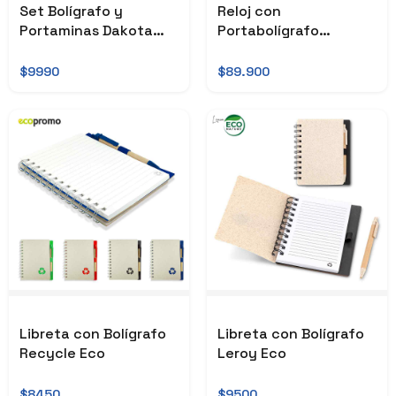
Set Bolígrafo y
Reloj con
Portaminas Dakota
Portabolígrafo
Eco
Bamboo
$9990
$89.900
Libreta con Bolígrafo
Libreta con Bolígrafo
Recycle Eco
Leroy Eco
$8450
$9500