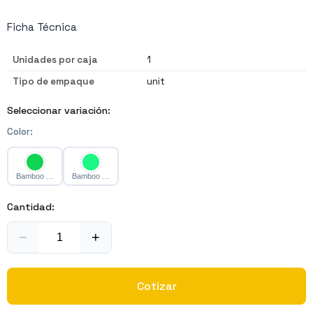
Ficha Técnica
Unidades por caja
1
Tipo de empaque
unit
Seleccionar variación:
Color
:
Bamboo Caja 17.3 x 5.3 x 2 cm
Bamboo Caja 17 x 4 x 2.2 cm
Cantidad:
−
+
Cotizar