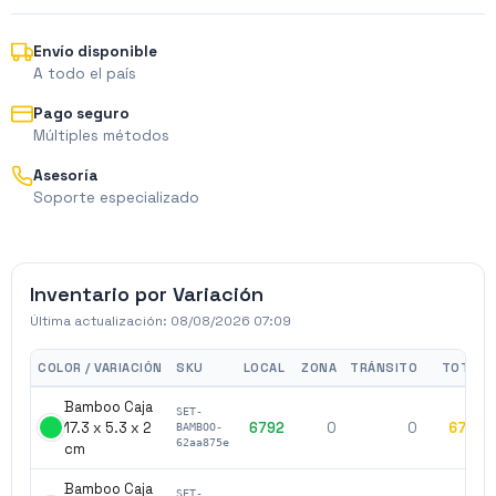
Envío disponible
A todo el país
Pago seguro
Múltiples métodos
Asesoría
Soporte especializado
Inventario por Variación
Última actualización:
08/08/2026 07:09
COLOR / VARIACIÓN
SKU
LOCAL
ZONA
TRÁNSITO
TOTAL
Bamboo Caja
SET-
17.3 x 5.3 x 2
6792
0
0
6792
BAMBOO-
62aa875e
cm
Bamboo Caja
SET-