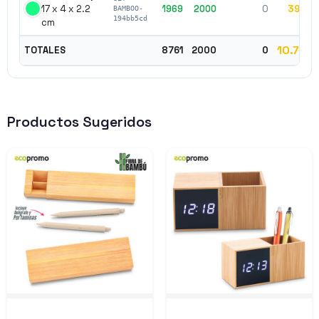
17 x 4 x 2.2
1969
2000
0
3969
BAMBOO-
194bb5cd
cm
10.761
TOTALES
8761
2000
0
Productos Sugeridos