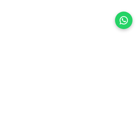
Flea Market
Enlaces rápidos
jjimenez@fleamarket.com.co
Inicio
https://www.fleamarket.com.co
Catálogo
Categorías
Contacto
Ubicación
Colombia