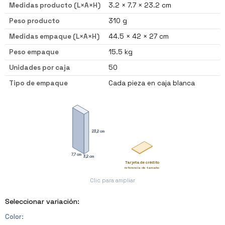
Medidas producto (L×A×H)
3.2 × 7.7 × 23.2 cm
Peso producto
310 g
Medidas empaque (L×A×H)
44.5 × 42 × 27 cm
Peso empaque
15.5 kg
Unidades por caja
50
Tipo de empaque
Cada pieza en caja blanca
23,2 cm
7,7 cm
3,2 cm
Tarjeta de crédito
referencia de tamaño
Clic para ampliar
Seleccionar variación:
Color
: