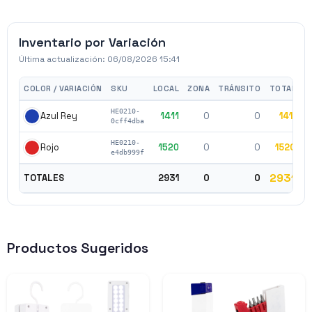
Inventario por Variación
Última actualización:
06/08/2026 15:41
COLOR / VARIACIÓN
SKU
LOCAL
ZONA
TRÁNSITO
TOTAL
HE0210-
1411
0
0
1411
$
Azul Rey
0cff4dba
HE0210-
1520
0
0
1520
$
Rojo
e4db999f
2931
TOTALES
2931
0
0
Productos Sugeridos