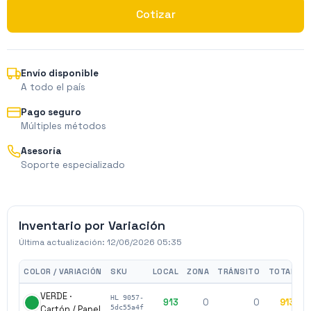
Cotizar
Envío disponible
A todo el país
Pago seguro
Múltiples métodos
Asesoría
Soporte especializado
Inventario por Variación
Última actualización:
12/06/2026 05:35
COLOR / VARIACIÓN
SKU
LOCAL
ZONA
TRÁNSITO
TOTAL
VERDE ·
HL 9057-
913
0
0
913
$
Cartón / Papel
5dc55a4f