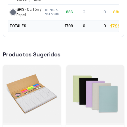
GRIS · Cartón /
HL 9057-
886
0
0
886
$
Papel
9617c988
1799
TOTALES
1799
0
0
Productos Sugeridos