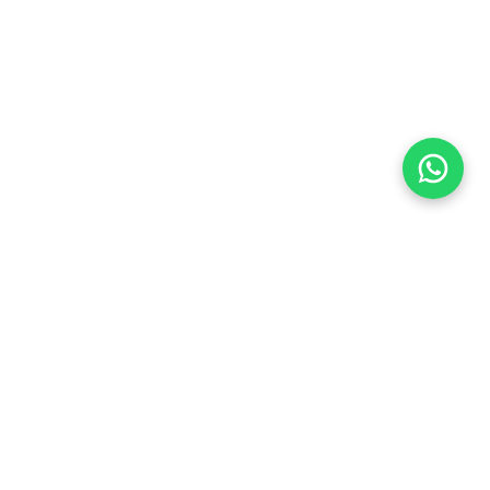
Flea Market
Enlaces rápidos
jjimenez@fleamarket.com.co
Inicio
https://www.fleamarket.com.co
Catálogo
Categorías