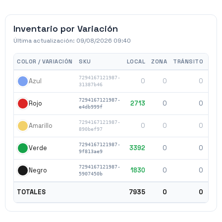
Inventario por Variación
Última actualización:
09/08/2026 09:40
COLOR / VARIACIÓN
SKU
LOCAL
ZONA
TRÁNSITO
TOT
7294167121987-
0
0
0
Azul
31387b46
7294167121987-
2713
0
0
27
Rojo
e4db999f
7294167121987-
0
0
0
Amarillo
890bef97
7294167121987-
3392
0
0
33
Verde
9f813ae9
7294167121987-
1830
0
0
18
Negro
5907450b
79
TOTALES
7935
0
0