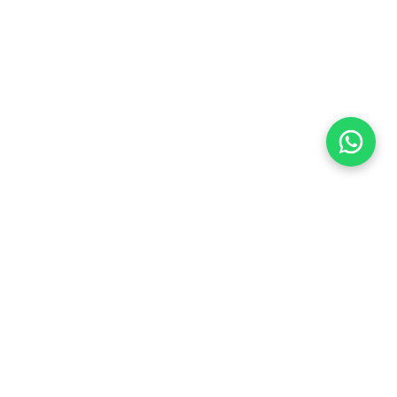
Flea Market
Enlaces rápidos
jjimenez@fleamarket.com.co
Inicio
https://www.fleamarket.com.co
Catálogo
Categorías