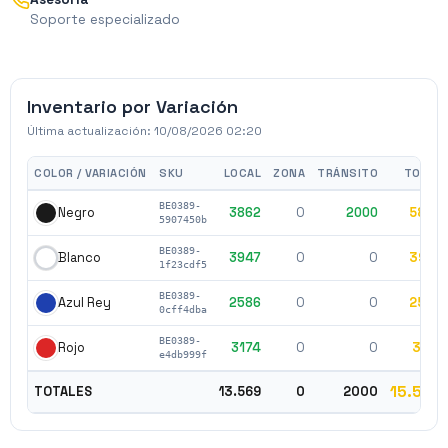
Soporte especializado
Inventario por Variación
Última actualización:
10/08/2026 02:20
COLOR / VARIACIÓN
SKU
LOCAL
ZONA
TRÁNSITO
TOTAL
BE0389-
3862
0
2000
5862
Negro
5907450b
BE0389-
3947
0
0
3947
Blanco
1f23cdf5
BE0389-
2586
0
0
2586
Azul Rey
0cff4dba
BE0389-
3174
0
0
3174
Rojo
e4db999f
15.569
TOTALES
13.569
0
2000