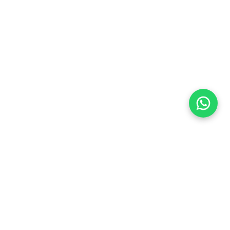
Flea Market
Enlaces rápidos
jjimenez@fleamarket.com.co
Inicio