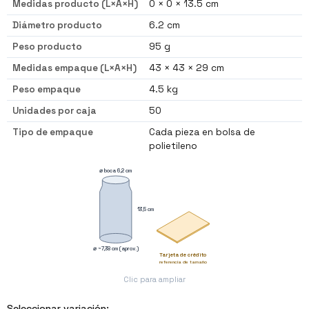
Medidas producto (L×A×H)
0 × 0 × 13.5 cm
Diámetro producto
6.2 cm
Peso producto
95 g
Medidas empaque (L×A×H)
43 × 43 × 29 cm
Peso empaque
4.5 kg
Unidades por caja
50
Tipo de empaque
Cada pieza en bolsa de
polietileno
⌀ boca 6,2 cm
13,5 cm
⌀ ~7,38 cm (aprox.)
Tarjeta de crédito
referencia de tamaño
Clic para ampliar
Seleccionar variación: